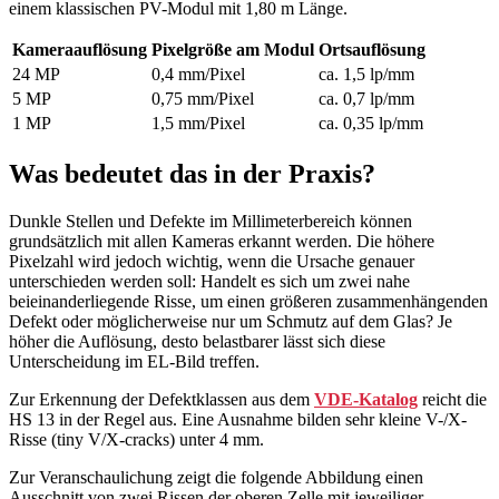
einem klassischen PV-Modul mit 1,80 m Länge.
Kameraauflösung
Pixelgröße am Modul
Ortsauflösung
24 MP
0,4 mm/Pixel
ca. 1,5 lp/mm
5 MP
0,75 mm/Pixel
ca. 0,7 lp/mm
1 MP
1,5 mm/Pixel
ca. 0,35 lp/mm
Was bedeutet das in der Praxis?
Dunkle Stellen und Defekte im Millimeterbereich können
grundsätzlich mit allen Kameras erkannt werden. Die höhere
Pixelzahl wird jedoch wichtig, wenn die Ursache genauer
unterschieden werden soll: Handelt es sich um zwei nahe
beieinanderliegende Risse, um einen größeren zusammenhängenden
Defekt oder möglicherweise nur um Schmutz auf dem Glas? Je
höher die Auflösung, desto belastbarer lässt sich diese
Unterscheidung im EL-Bild treffen.
Zur Erkennung der Defektklassen aus dem
VDE-Katalog
reicht die
HS 13 in der Regel aus. Eine Ausnahme bilden sehr kleine V-/X-
Risse (tiny V/X-cracks) unter 4 mm.
Zur Veranschaulichung zeigt die folgende Abbildung einen
Ausschnitt von zwei Rissen der oberen Zelle mit jeweiliger